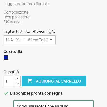
Leggings fantasia floreale
Composizione:
95% poliestere
5% elastan
Taglia: 14 A - XL - H164cm Tg42
Colore: Blu
Blu
Quantità

AGGIUNGI AL CARRELLO

Disponibile pronta consegna