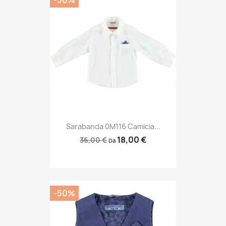
-50%
Sarabanda 0M116 Camicia...
18,00 €
36,00 €
Da
-50%