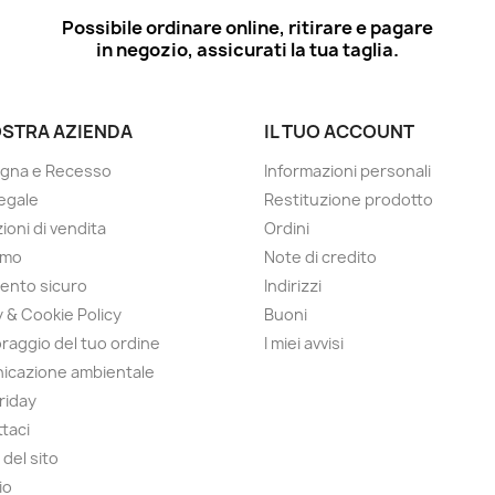
Possibile ordinare online, ritirare e pagare
in negozio, assicurati la tua taglia.
OSTRA AZIENDA
IL TUO ACCOUNT
gna e Recesso
Informazioni personali
egale
Restituzione prodotto
ioni di vendita
Ordini
amo
Note di credito
ento sicuro
Indirizzi
y & Cookie Policy
Buoni
raggio del tuo ordine
I miei avvisi
icazione ambientale
Friday
taci
del sito
io