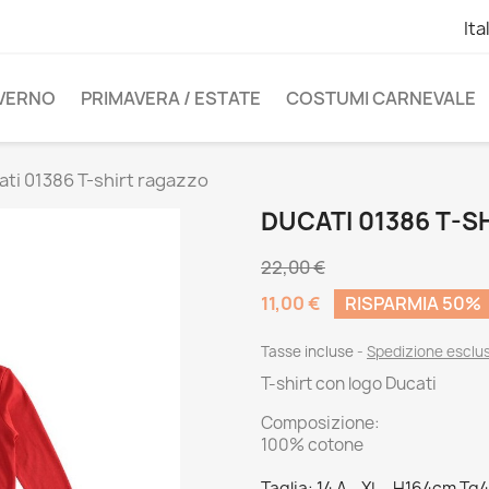
Ita
NVERNO
PRIMAVERA / ESTATE
COSTUMI CARNEVALE
ati 01386 T-shirt ragazzo
DUCATI 01386 T-S
22,00 €
11,00 €
RISPARMIA 50%
Tasse incluse
Spedizione esclu
T-shirt con logo Ducati
Composizione:
100% cotone
Taglia: 14 A - XL - H164cm Tg