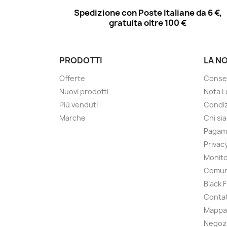
Spedizione con Poste Italiane da 6 €,
gratuita oltre 100 €
PRODOTTI
LA N
Offerte
Conse
Nuovi prodotti
Nota L
Più venduti
Condiz
Marche
Chi si
Pagam
Privac
Monito
Comun
Black 
Contat
Mappa 
Negoz