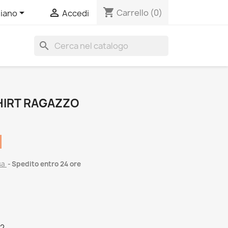
shopping_cart


Carrello
(0)
liano
Accedi
search
HIRT RAGAZZO
sa
Spedito entro 24 ore
42