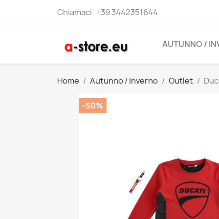
Chiamaci:
+39 3442351644
AUTUNNO / I
Home
Autunno / Inverno
Outlet
Duc
-50%