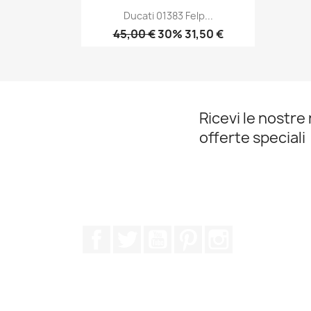
Ducati 01383 Felp...
45,00 €
30% 31,50 €
Anteprima

Ricevi le nostre 
offerte speciali
Facebook
Twitter
YouTube
Pinterest
Instagram