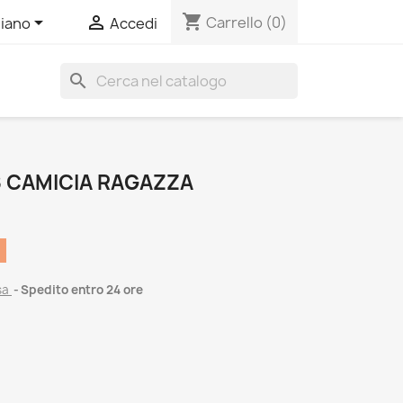
shopping_cart


Carrello
(0)
liano
Accedi
search
 CAMICIA RAGAZZA
sa
Spedito entro 24 ore