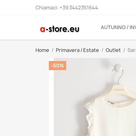
Chiamaci:
+39 3442351644
AUTUNNO / I
Home
Primavera / Estate
Outlet
Sar
-50%