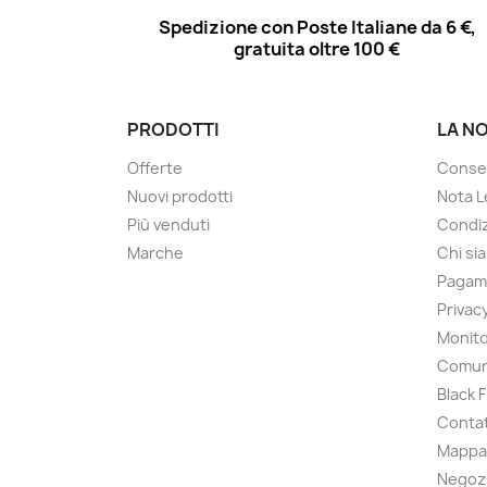
Spedizione con Poste Italiane da 6 €,
gratuita oltre 100 €
PRODOTTI
LA N
Offerte
Conse
Nuovi prodotti
Nota L
Più venduti
Condiz
Marche
Chi si
Pagam
Privac
Monito
Comun
Black 
Contat
Mappa 
Negoz