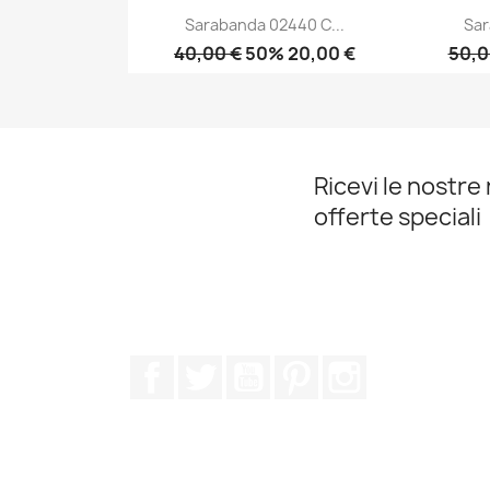
Sarabanda 02440 C...
Sar
40,00 €
50% 20,00 €
50,0
Anteprima

Ricevi le nostre 
offerte speciali
Facebook
Twitter
YouTube
Pinterest
Instagram