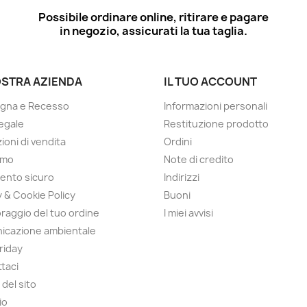
Possibile ordinare online, ritirare e pagare
in negozio, assicurati la tua taglia.
OSTRA AZIENDA
IL TUO ACCOUNT
gna e Recesso
Informazioni personali
egale
Restituzione prodotto
ioni di vendita
Ordini
amo
Note di credito
ento sicuro
Indirizzi
y & Cookie Policy
Buoni
raggio del tuo ordine
I miei avvisi
icazione ambientale
Friday
taci
del sito
io