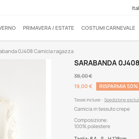
Ita
NVERNO
PRIMAVERA / ESTATE
COSTUMI CARNEVALE
abanda 0J408 Camicia ragazza
SARABANDA 0J408
38,00 €
19,00 €
RISPARMIA 50%
Tasse incluse
Spedizione esclu
Camicia in tessuto crepe
Composizione:
100% poliestere
Taglia: 8 A - S - H 128cm