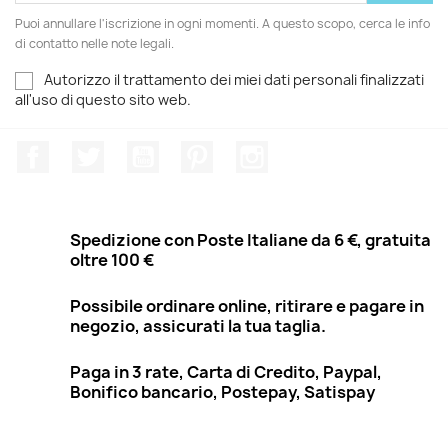
Puoi annullare l'iscrizione in ogni momenti. A questo scopo, cerca le info
di contatto nelle note legali.
Autorizzo il trattamento dei miei dati personali finalizzati
all'uso di questo sito web.
Facebook
Twitter
YouTube
Pinterest
Instagram
Spedizione con Poste Italiane da 6 €, gratuita
oltre 100 €
Possibile ordinare online, ritirare e pagare in
negozio, assicurati la tua taglia.
Paga in 3 rate, Carta di Credito, Paypal,
Bonifico bancario, Postepay, Satispay