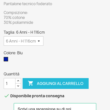
Pantalone tecnico foderato
Compsizione:
70% cotone
30% poliammide
Taglia: 6 Anni - H 116cm
Colore: Blu
Blu
Quantità

AGGIUNGI AL CARRELLO

Disponibile pronta consegna