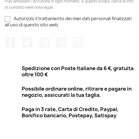
Puoi annullare l'iscrizione in ogni momenti. A questo scopo, cerca le info
di contatto nelle note legali.
Autorizzo il trattamento dei miei dati personali finalizzati
all'uso di questo sito web.
Facebook
Twitter
YouTube
Pinterest
Instagram
Spedizione con Poste Italiane da 6 €, gratuita
oltre 100 €
Possibile ordinare online, ritirare e pagare in
negozio, assicurati la tua taglia.
Paga in 3 rate, Carta di Credito, Paypal,
Bonifico bancario, Postepay, Satispay