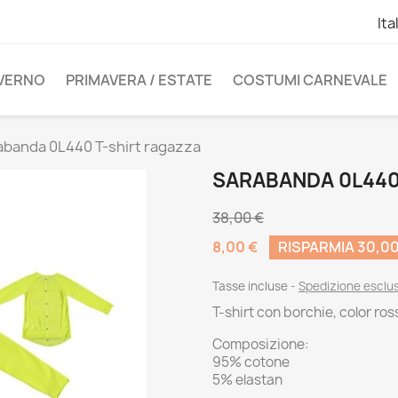
Ita
NVERNO
PRIMAVERA / ESTATE
COSTUMI CARNEVALE
abanda 0L440 T-shirt ragazza
SARABANDA 0L440
38,00 €
8,00 €
RISPARMIA 30,00
Tasse incluse
Spedizione esclu
T-shirt con borchie, color ro
Composizione:
95% cotone
5% elastan