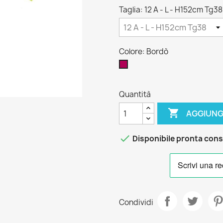
Taglia: 12 A - L - H152cm Tg38
Colore: Bordò
Bordò
Quantità

AGGIUNG

Disponibile pronta con
Condividi