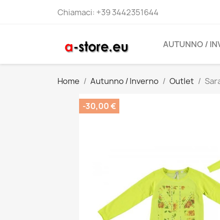
Chiamaci:
+39 3442351644
AUTUNNO / I
Home
Autunno / Inverno
Outlet
Sar
-30,00 €