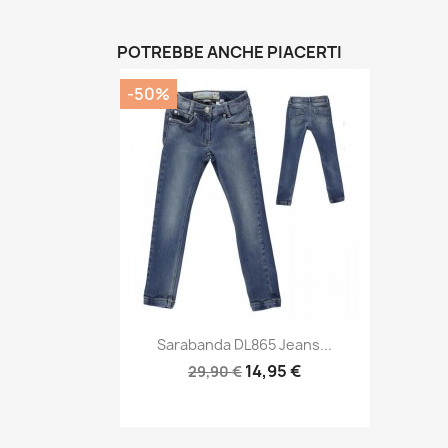
POTREBBE ANCHE PIACERTI
-50%
Anteprima

Sarabanda DL865 Jeans...
14,95 €
29,90 €