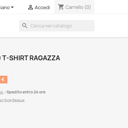
shopping_cart


Carrello
(0)
liano
Accedi
search
 T-SHIRT RAGAZZA
 €
sa
Spedito entro 24 ore
sso bordeaux