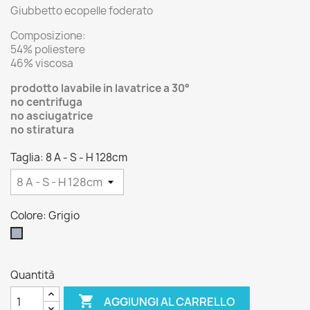
Giubbetto ecopelle foderato
Composizione:
54% poliestere
46% viscosa
prodotto lavabile in lavatrice a 30°
no centrifuga
no asciugatrice
no stiratura
Taglia: 8 A - S - H 128cm
Colore: Grigio
Grigio
Quantità

AGGIUNGI AL CARRELLO