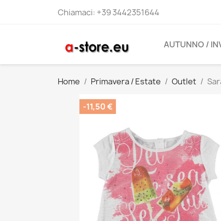
Chiamaci:
+39 3442351644
AUTUNNO / I
Home
Primavera / Estate
Outlet
Sar
-11,50 €