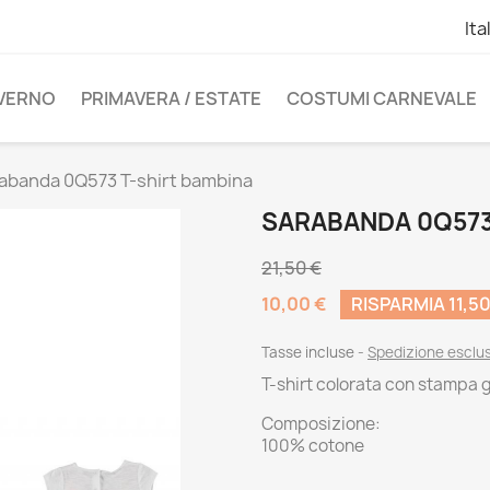
Ita
NVERNO
PRIMAVERA / ESTATE
COSTUMI CARNEVALE
abanda 0Q573 T-shirt bambina
SARABANDA 0Q573
21,50 €
10,00 €
RISPARMIA 11,50
Tasse incluse
Spedizione esclu
T-shirt colorata con stampa g
Composizione:
100% cotone