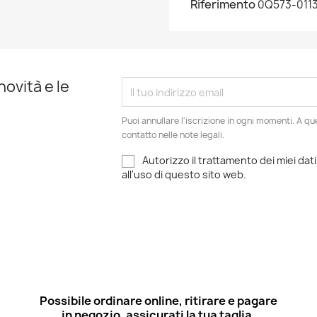
Riferimento
0Q573-011
novità e le
Puoi annullare l'iscrizione in ogni momenti. A qu
contatto nelle note legali.
Autorizzo il trattamento dei miei dati
all'uso di questo sito web.
Possibile ordinare online, ritirare e pagare
in negozio, assicurati la tua taglia.