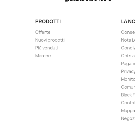
PRODOTTI
LA N
Offerte
Conse
Nuovi prodotti
Nota L
Più venduti
Condiz
Marche
Chi si
Pagam
Privac
Monito
Comun
Black 
Contat
Mappa 
Negoz