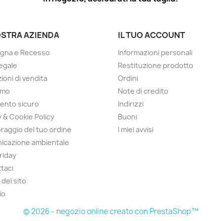
OSTRA AZIENDA
IL TUO ACCOUNT
gna e Recesso
Informazioni personali
egale
Restituzione prodotto
ioni di vendita
Ordini
amo
Note di credito
ento sicuro
Indirizzi
y & Cookie Policy
Buoni
raggio del tuo ordine
I miei avvisi
icazione ambientale
Friday
taci
del sito
io
© 2026 - negozio online creato con PrestaShop™