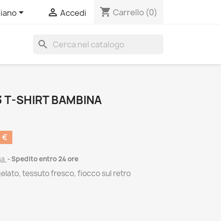
shopping_cart


Carrello
(0)
liano
Accedi
search
 T-SHIRT BAMBINA
 €
sa
Spedito entro 24 ore
elato, tessuto fresco, fiocco sul retro