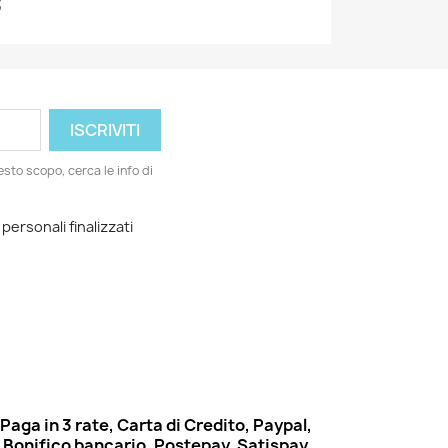
3
esto scopo, cerca le info di
 personali finalizzati
Paga in 3 rate, Carta di Credito, Paypal,
Bonifico bancario, Postepay, Satispay