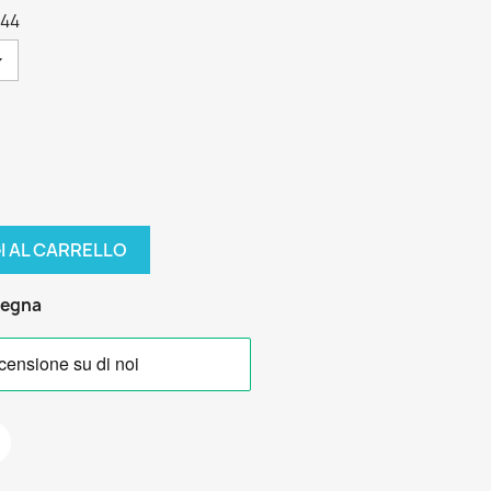
g44
I AL CARRELLO
segna