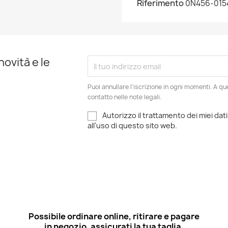
Riferimento
0N456-015
novità e le
Puoi annullare l'iscrizione in ogni momenti. A qu
contatto nelle note legali.
Autorizzo il trattamento dei miei dati
all'uso di questo sito web.
Possibile ordinare online, ritirare e pagare
in negozio, assicurati la tua taglia.