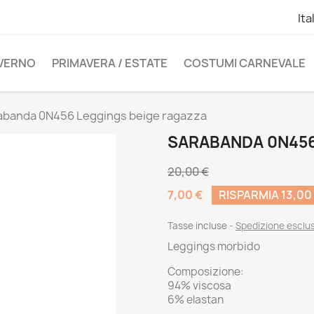
Ita
NVERNO
PRIMAVERA / ESTATE
COSTUMI CARNEVALE
abanda 0N456 Leggings beige ragazza
SARABANDA 0N456
20,00 €
7,00 €
RISPARMIA 13,00
Tasse incluse
Spedizione esclu
Leggings morbido
Composizione:
94% viscosa
6% elastan