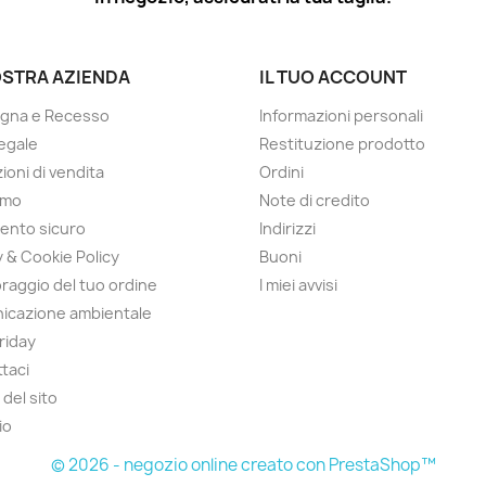
OSTRA AZIENDA
IL TUO ACCOUNT
gna e Recesso
Informazioni personali
egale
Restituzione prodotto
ioni di vendita
Ordini
amo
Note di credito
ento sicuro
Indirizzi
y & Cookie Policy
Buoni
raggio del tuo ordine
I miei avvisi
icazione ambientale
Friday
taci
del sito
io
© 2026 - negozio online creato con PrestaShop™