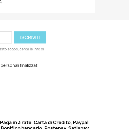
4
esto scopo, cerca le info di
 personali finalizzati
Paga in 3 rate, Carta di Credito, Paypal,
Bonifico bancario, Postepay, Satispay