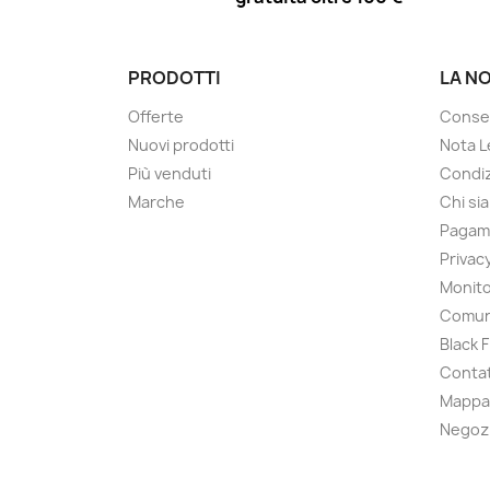
PRODOTTI
LA N
Offerte
Conse
Nuovi prodotti
Nota L
Più venduti
Condiz
Marche
Chi si
Pagam
Privac
Monito
Comun
Black 
Contat
Mappa 
Negoz