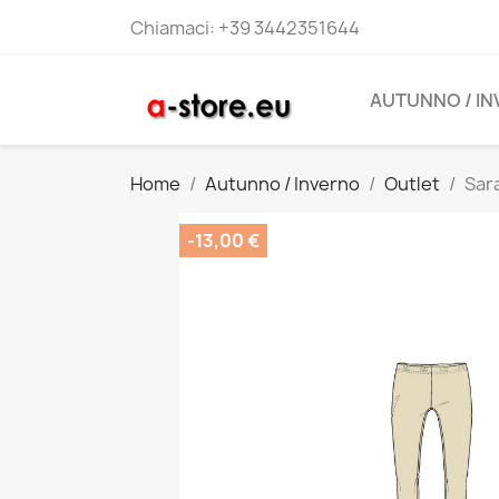
Chiamaci:
+39 3442351644
AUTUNNO / I
Home
Autunno / Inverno
Outlet
Sar
-13,00 €