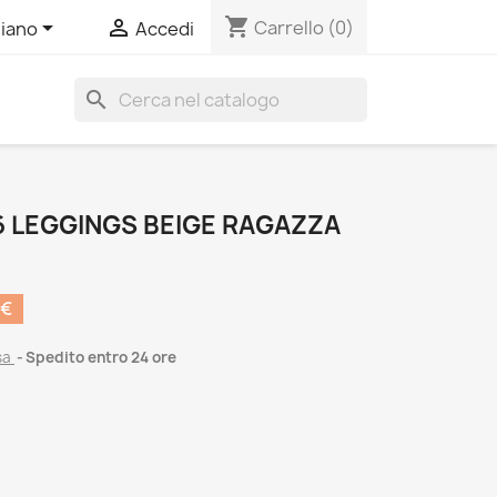
shopping_cart


Carrello
(0)
liano
Accedi
search
 LEGGINGS BEIGE RAGAZZA
 €
sa
Spedito entro 24 ore