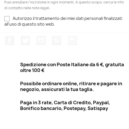
Puoi annullare l'iscrizione in ogni momenti. A questo scopo, cerca le info
di contatto nelle note legali.
Autorizzo il trattamento dei miei dati personali finalizzati
all'uso di questo sito web.
Facebook
Twitter
YouTube
Pinterest
Instagram
Spedizione con Poste Italiane da 6 €, gratuita
oltre 100 €
Possibile ordinare online, ritirare e pagare in
negozio, assicurati la tua taglia.
Paga in 3 rate, Carta di Credito, Paypal,
Bonifico bancario, Postepay, Satispay