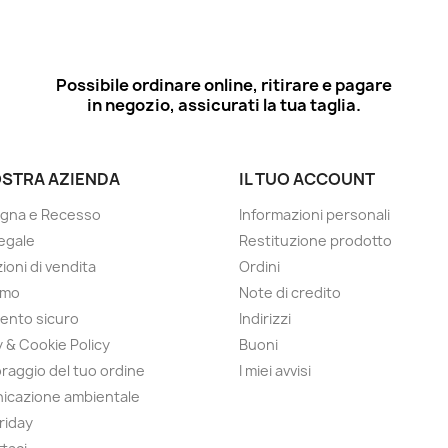
Possibile ordinare online, ritirare e pagare
in negozio, assicurati la tua taglia.
OSTRA AZIENDA
IL TUO ACCOUNT
gna e Recesso
Informazioni personali
egale
Restituzione prodotto
ioni di vendita
Ordini
amo
Note di credito
ento sicuro
Indirizzi
y & Cookie Policy
Buoni
raggio del tuo ordine
I miei avvisi
icazione ambientale
Friday