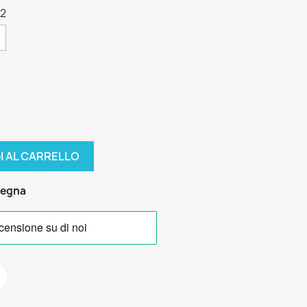
42
I AL CARRELLO
segna