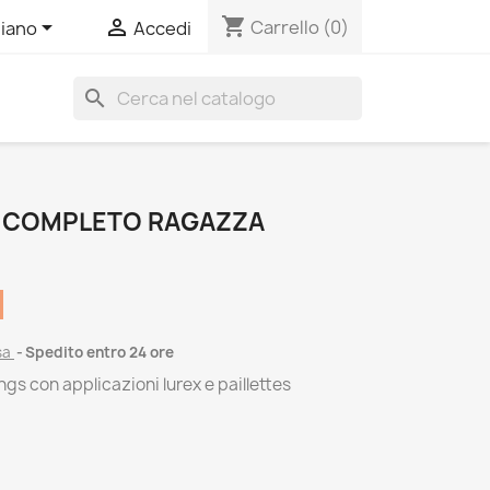
shopping_cart


Carrello
(0)
liano
Accedi
search
6 COMPLETO RAGAZZA
sa
Spedito entro 24 ore
s con applicazioni lurex e paillettes