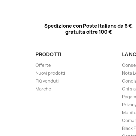
Spedizione con Poste Italiane da 6 €,
gratuita oltre 100 €
PRODOTTI
LA N
Offerte
Conse
Nuovi prodotti
Nota L
Più venduti
Condiz
Marche
Chi si
Pagam
Privac
Monito
Comun
Black 