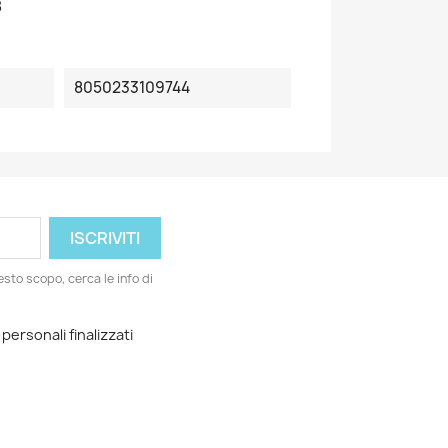
8
8050233109744
esto scopo, cerca le info di
 personali finalizzati