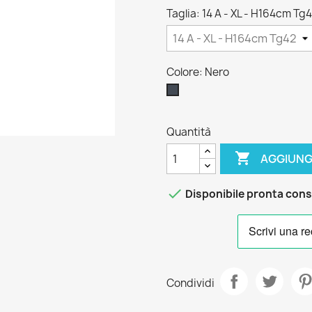
Taglia: 14 A - XL - H164cm Tg
Colore: Nero
Nero
Quantità

AGGIUNG

Disponibile pronta con
Condividi