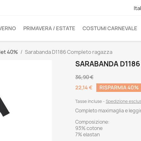
Ita
NVERNO
PRIMAVERA / ESTATE
COSTUMI CARNEVALE
let 40%
Sarabanda D1186 Completo ragazza
SARABANDA D118
36,90 €
22,14 €
RISPARMIA 40%
Tasse incluse
Spedizione esclu
Completo maximaglia e legging
Composizione:
93% cotone
7% elastan