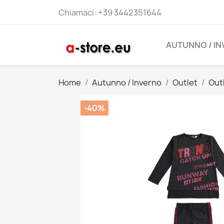
Chiamaci:
+39 3442351644
AUTUNNO / I
Home
Autunno / Inverno
Outlet
Out
-40%