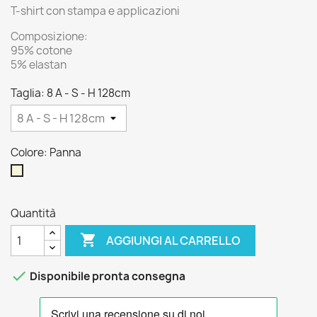
T-shirt con stampa e applicazioni
Composizione:
95% cotone
5% elastan
Taglia: 8 A - S - H 128cm
Colore: Panna
Panna
Quantità

AGGIUNGI AL CARRELLO

Disponibile pronta consegna