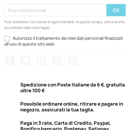
Puoi annullare l'iscrizione in ogni momenti. A questo scopo, cerca le info
di contatto nelle note legali.
Autorizzo il trattamento dei miei dati personali finalizzati
all'uso di questo sito web.
Facebook
Twitter
YouTube
Pinterest
Instagram
Spedizione con Poste Italiane da 6 €, gratuita
oltre 100 €
Possibile ordinare online, ritirare e pagare in
negozio, assicurati la tua taglia.
Paga in 3 rate, Carta di Credito, Paypal,
Bonifico bancario, Postepay, Satispay