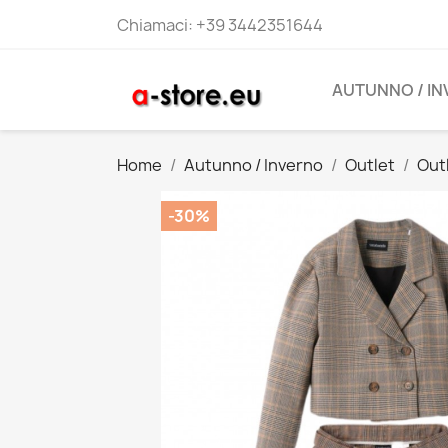
Chiamaci:
+39 3442351644
AUTUNNO / I
Home
Autunno / Inverno
Outlet
Out
-30%