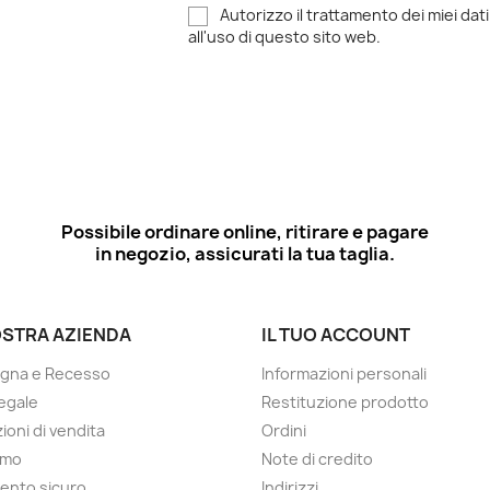
Autorizzo il trattamento dei miei dati
all'uso di questo sito web.
Possibile ordinare online, ritirare e pagare
in negozio, assicurati la tua taglia.
OSTRA AZIENDA
IL TUO ACCOUNT
gna e Recesso
Informazioni personali
egale
Restituzione prodotto
ioni di vendita
Ordini
amo
Note di credito
ento sicuro
Indirizzi