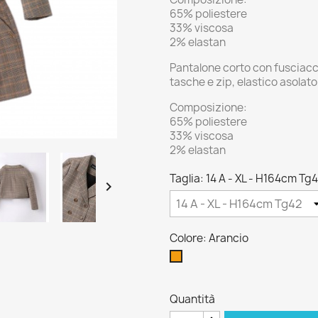
65% poliestere
33% viscosa
2% elastan
Pantalone corto con fusciacca
tasche e zip, elastico asolato 
Composizione:
65% poliestere
33% viscosa
2% elastan
Taglia: 14 A - XL - H164cm Tg

Colore: Arancio
Arancio
Quantità