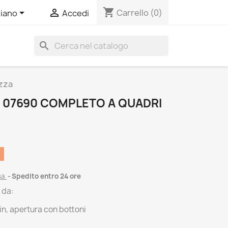
shopping_cart


Carrello
(0)
liano
Accedi
search
zza
 07690 COMPLETO A QUADRI
sa
Spedito entro 24 ore
 da:
in, apertura con bottoni