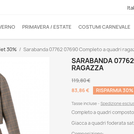
Ita
NVERNO
PRIMAVERA / ESTATE
COSTUMI CARNEVALE
let 30%
Sarabanda 07762 07690 Completo a quadri raga
SARABANDA 07762
RAGAZZA
119,80 €
83,86 €
RISPARMIA 30%
Tasse incluse
Spedizione esclu
Completo a quadri composto
Giacca a quadri foderata sat
Composizione: