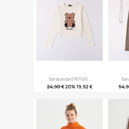
Sarabanda 07671G0...
Sar
24,90 €
20% 19,92 €
54,9
Anteprima
