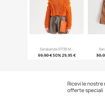
Sarabanda 07736 M...
Sar
59,90 €
50% 29,95 €
30,0
Anteprima

Ricevi le nostre 
offerte speciali