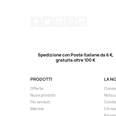
Facebook
Twitter
YouTube
Pinterest
Instagram
Spedizione con Poste Italiane da 6 €,
gratuita oltre 100 €
PRODOTTI
LA N
Offerte
Conse
Nuovi prodotti
Nota L
Più venduti
Condiz
Marche
Chi si
Pagam