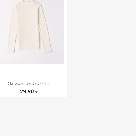
Sarabanda 07672 L...
29,90 €
Anteprima
