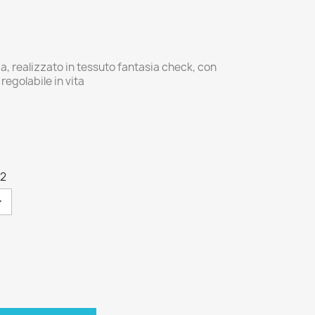
, realizzato in tessuto fantasia check, con
regolabile in vita
42