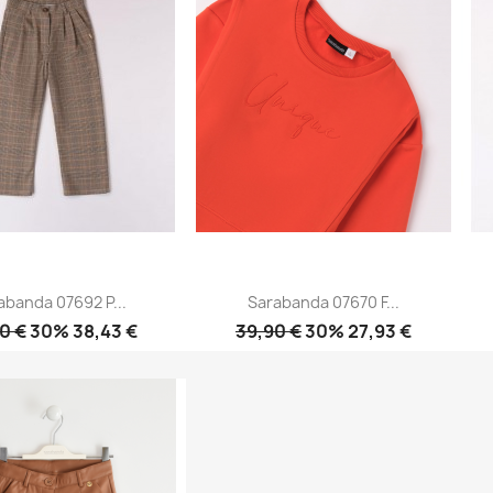
abanda 07692 P...
Sarabanda 07670 F...
0 €
30% 38,43 €
39,90 €
30% 27,93 €
Anteprima
Anteprima

