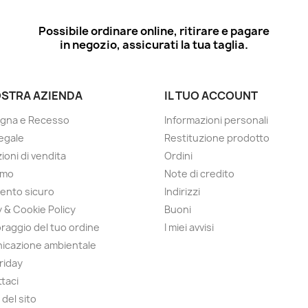
Possibile ordinare online, ritirare e pagare
in negozio, assicurati la tua taglia.
OSTRA AZIENDA
IL TUO ACCOUNT
gna e Recesso
Informazioni personali
egale
Restituzione prodotto
ioni di vendita
Ordini
amo
Note di credito
ento sicuro
Indirizzi
y & Cookie Policy
Buoni
raggio del tuo ordine
I miei avvisi
icazione ambientale
Friday
taci
del sito