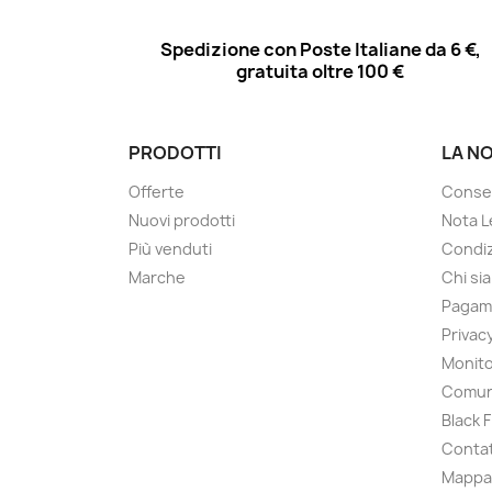
Spedizione con Poste Italiane da 6 €,
gratuita oltre 100 €
PRODOTTI
LA N
Offerte
Conse
Nuovi prodotti
Nota L
Più venduti
Condiz
Marche
Chi si
Pagam
Privac
Monito
Comun
Black 
Contat
Mappa 