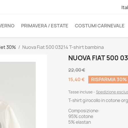
Ita
NVERNO
PRIMAVERA / ESTATE
COSTUMI CARNEVALE
let 30%
Nuova Fiat 500 03214 T-shirt bambina
NUOVA FIAT 500 0
22,00 €
15,40 €
RISPARMIA 30%
Tasse incluse
Spedizione esclu
T-shirt girocollo in cotone o
Composizione:
95% cotone
5% elastan