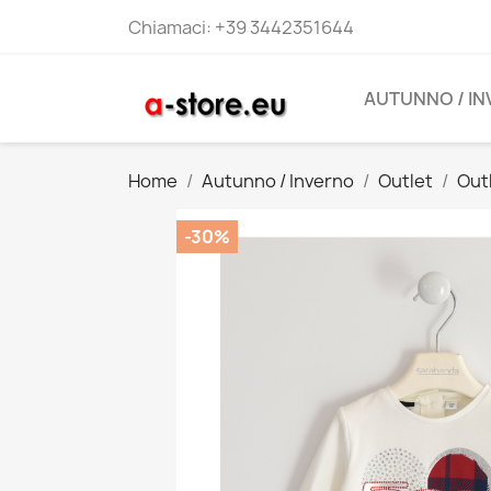
Chiamaci:
+39 3442351644
AUTUNNO / I
Home
Autunno / Inverno
Outlet
Out
-30%