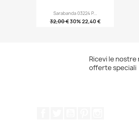
Sarabanda 03224 P...
32,00 €
30% 22,40 €
Anteprima

Ricevi le nostre 
offerte speciali
Facebook
Twitter
YouTube
Pinterest
Instagram