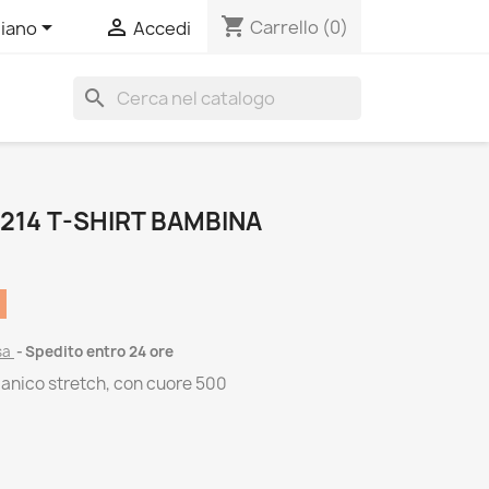
shopping_cart


Carrello
(0)
liano
Accedi
search
3214 T-SHIRT BAMBINA
sa
Spedito entro 24 ore
rganico stretch, con cuore 500