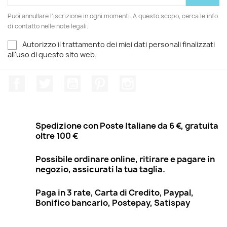
Puoi annullare l'iscrizione in ogni momenti. A questo scopo, cerca le info
di contatto nelle note legali.
Autorizzo il trattamento dei miei dati personali finalizzati
all'uso di questo sito web.
Facebook
Twitter
YouTube
Pinterest
Instagram
Spedizione con Poste Italiane da 6 €, gratuita
oltre 100 €
Possibile ordinare online, ritirare e pagare in
negozio, assicurati la tua taglia.
Paga in 3 rate, Carta di Credito, Paypal,
Bonifico bancario, Postepay, Satispay