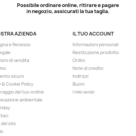
Possibile ordinare online, ritirare e pagare
in negozio, assicurati la tua taglia.
OSTRA AZIENDA
IL TUO ACCOUNT
gna e Recesso
Informazioni personali
egale
Restituzione prodotto
ioni di vendita
Ordini
amo
Note di credito
ento sicuro
Indirizzi
y & Cookie Policy
Buoni
raggio del tuo ordine
I miei avvisi
icazione ambientale
Friday
taci
del sito
io