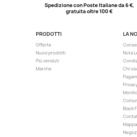
Spedizione con Poste Italiane da 6 €,
gratuita oltre 100 €
PRODOTTI
LA N
Offerte
Conse
Nuovi prodotti
Nota L
Più venduti
Condiz
Marche
Chi si
Pagam
Privac
Monito
Comun
Black 
Contat
Mappa 
Negoz