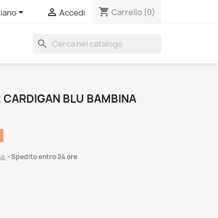
shopping_cart


Carrello
(0)
liano
Accedi
search
 CARDIGAN BLU BAMBINA
sa
Spedito entro 24 ore