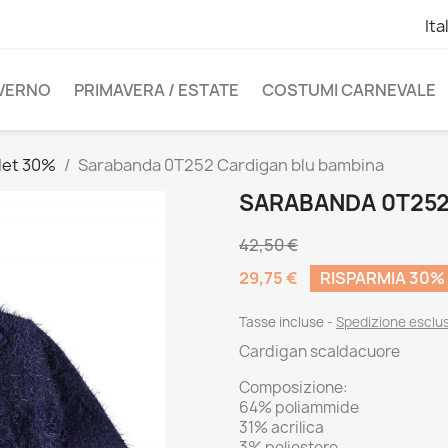
Ita
NVERNO
PRIMAVERA / ESTATE
COSTUMI CARNEVALE
let 30%
Sarabanda 0T252 Cardigan blu bambina
SARABANDA 0T252
42,50 €
29,75 €
RISPARMIA 30%
Tasse incluse
Spedizione esclu
Cardigan scaldacuore
Composizione:
64% poliammide
31% acrilica
3% poliestere