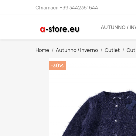
Chiamaci:
+39 3442351644
AUTUNNO / I
Home
Autunno / Inverno
Outlet
Out
-30%