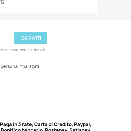
12
esto scopo, cerca le info di
 personali finalizzati
Paga in 3 rate, Carta di Credito, Paypal,
Bonifico bancario, Postepay, Satispay