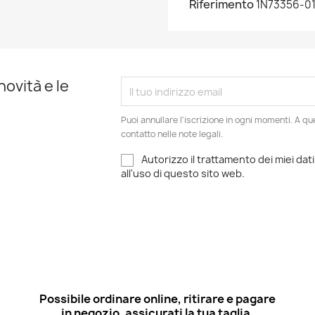
Riferimento
1N73356-01
novità e le
Puoi annullare l'iscrizione in ogni momenti. A qu
contatto nelle note legali.
Autorizzo il trattamento dei miei dati
all'uso di questo sito web.
Possibile ordinare online, ritirare e pagare
in negozio, assicurati la tua taglia.