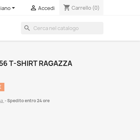
shopping_cart


Carrello
(0)
liano
Accedi
search
56 T-SHIRT RAGAZZA
€
sa
Spedito entro 24 ore