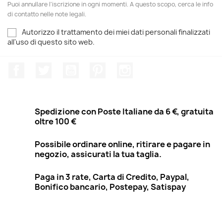
Puoi annullare l'iscrizione in ogni momenti. A questo scopo, cerca le info
di contatto nelle note legali.
Autorizzo il trattamento dei miei dati personali finalizzati
all'uso di questo sito web.
Facebook
Twitter
YouTube
Pinterest
Instagram
Spedizione con Poste Italiane da 6 €, gratuita
oltre 100 €
Possibile ordinare online, ritirare e pagare in
negozio, assicurati la tua taglia.
Paga in 3 rate, Carta di Credito, Paypal,
Bonifico bancario, Postepay, Satispay