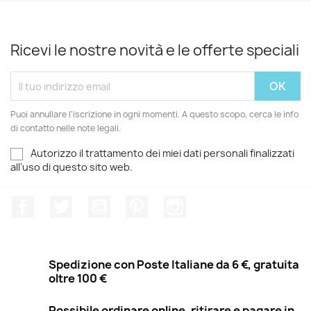
Ricevi le nostre novità e le offerte speciali
Puoi annullare l'iscrizione in ogni momenti. A questo scopo, cerca le info
di contatto nelle note legali.
Autorizzo il trattamento dei miei dati personali finalizzati
all'uso di questo sito web.
Facebook
Twitter
YouTube
Pinterest
Instagram
Spedizione con Poste Italiane da 6 €, gratuita
oltre 100 €
Possibile ordinare online, ritirare e pagare in