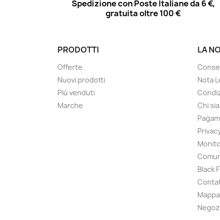
Spedizione con Poste Italiane da 6 €,
gratuita oltre 100 €
PRODOTTI
LA N
Offerte
Conse
Nuovi prodotti
Nota L
Più venduti
Condiz
Marche
Chi si
Pagam
Privac
Monito
Comun
Black 
Contat
Mappa 
Negoz