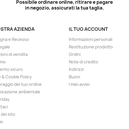
Possibile ordinare online, ritirare e pagare
in negozio, assicurati la tua taglia.
OSTRA AZIENDA
IL TUO ACCOUNT
gna e Recesso
Informazioni personali
egale
Restituzione prodotto
ioni di vendita
Ordini
amo
Note di credito
ento sicuro
Indirizzi
y & Cookie Policy
Buoni
raggio del tuo ordine
I miei avvisi
icazione ambientale
Friday
taci
del sito
io