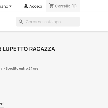
shopping_cart


Carrello
(0)
liano
Accedi
search
6 LUPETTO RAGAZZA
sa
Spedito entro 24 ore
g44