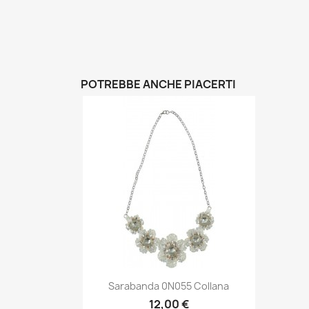
POTREBBE ANCHE PIACERTI
Anteprima

Sarabanda 0N055 Collana
12,00 €