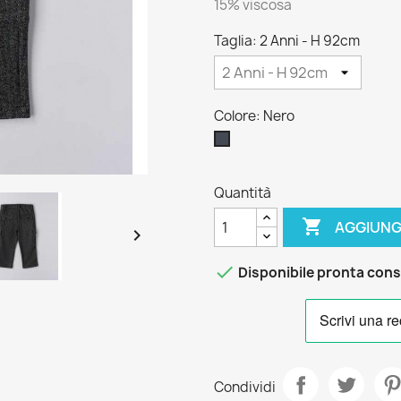
15% viscosa
Taglia: 2 Anni - H 92cm
Colore: Nero
Nero
Quantità

AGGIUNG


Disponibile pronta con
Condividi