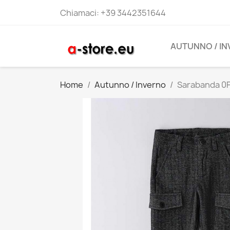
Chiamaci:
+39 3442351644
AUTUNNO / I
Home
Autunno / Inverno
Sarabanda 0F