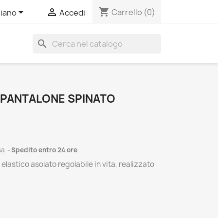
shopping_cart


Carrello
(0)
liano
Accedi
search
 PANTALONE SPINATO
sa
Spedito entro 24 ore
lastico asolato regolabile in vita, realizzato