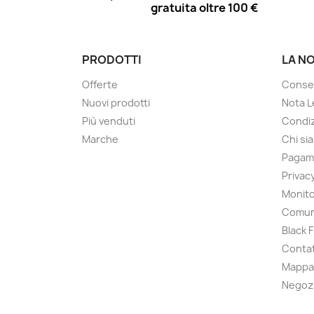
gratuita oltre 100 €
PRODOTTI
LA N
Offerte
Conse
Nuovi prodotti
Nota L
Più venduti
Condiz
Marche
Chi si
Pagam
Privac
Monito
Comun
Black 
Contat
Mappa 
Negoz