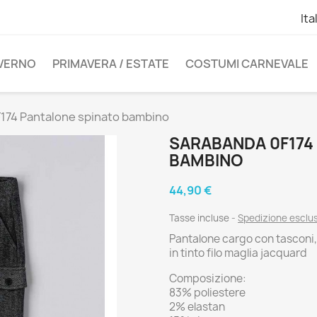
Ita
NVERNO
PRIMAVERA / ESTATE
COSTUMI CARNEVALE
174 Pantalone spinato bambino
SARABANDA 0F174
BAMBINO
44,90 €
Tasse incluse
Spedizione esclu
Pantalone cargo con tasconi, e
in tinto filo maglia jacquard
Composizione:
83% poliestere
2% elastan