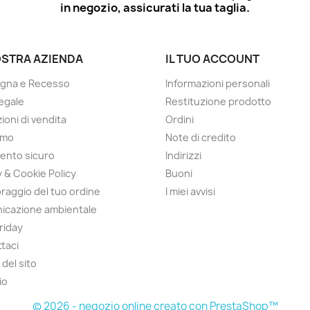
in negozio, assicurati la tua taglia.
OSTRA AZIENDA
IL TUO ACCOUNT
gna e Recesso
Informazioni personali
egale
Restituzione prodotto
ioni di vendita
Ordini
amo
Note di credito
ento sicuro
Indirizzi
y & Cookie Policy
Buoni
raggio del tuo ordine
I miei avvisi
icazione ambientale
Friday
taci
del sito
io
© 2026 - negozio online creato con PrestaShop™