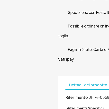
Spedizione con Poste Ita
Possibile ordinare online
taglia.
Paga in 3 rate, Carta di
Satispay
Dettagli del prodotto
Riferimento
0F174-065
Riferimenti Specifici