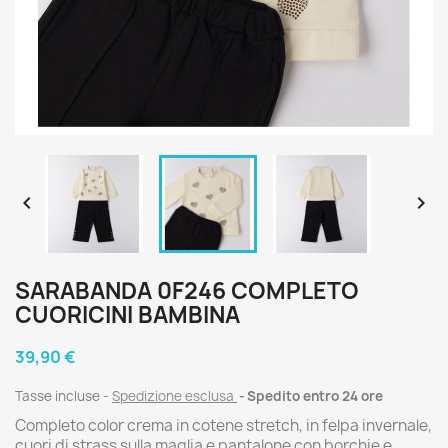


SARABANDA 0F246 COMPLETO
CUORICINI BAMBINA
39,90 €
Tasse incluse
Spedizione esclusa
Spedito entro 24 ore
Completo color crema in cotene stretch, in felpa invernale,
cuori di strass sulla maglia e pantalone con borchie e