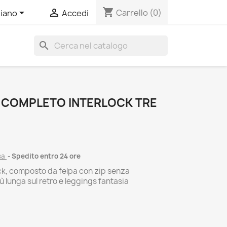
shopping_cart


Carrello
(0)
liano
Accedi
search
 COMPLETO INTERLOCK TRE
sa
Spedito entro 24 ore
ock, composto da felpa con zip senza
ù lunga sul retro e leggings fantasia