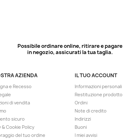
Possibile ordinare online, ritirare e pagare
in negozio, assicurati la tua taglia.
OSTRA AZIENDA
IL TUO ACCOUNT
gna e Recesso
Informazioni personali
egale
Restituzione prodotto
ioni di vendita
Ordini
amo
Note di credito
ento sicuro
Indirizzi
y & Cookie Policy
Buoni
raggio del tuo ordine
I miei avvisi