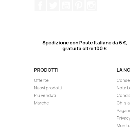
Facebook
Twitter
YouTube
Pinterest
Instagram
Spedizione con Poste Italiane da 6 €,
gratuita oltre 100 €
PRODOTTI
LA N
Offerte
Conse
Nuovi prodotti
Nota L
Più venduti
Condiz
Marche
Chi si
Pagam
Privac
Monito