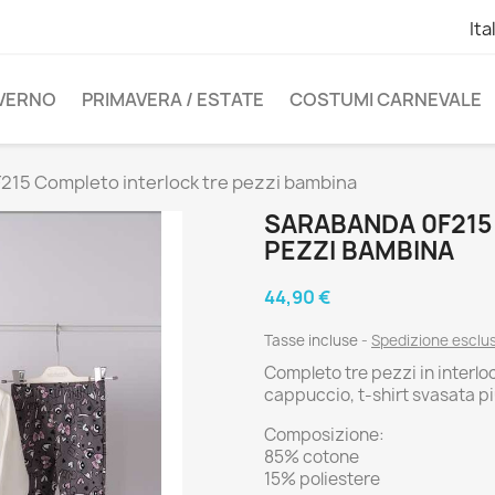
Ita
NVERNO
PRIMAVERA / ESTATE
COSTUMI CARNEVALE
215 Completo interlock tre pezzi bambina
SARABANDA 0F215
PEZZI BAMBINA
44,90 €
Tasse incluse
Spedizione esclu
Completo tre pezzi in interl
cappuccio, t-shirt svasata pi
Composizione:
85% cotone
15% poliestere