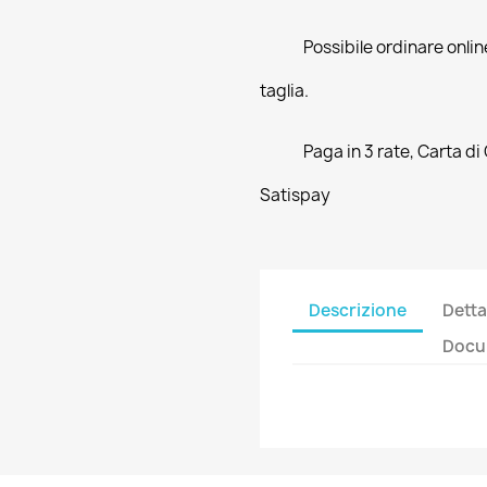
Possibile ordinare online
taglia.
Paga in 3 rate, Carta di
Satispay
Descrizione
Detta
Docum