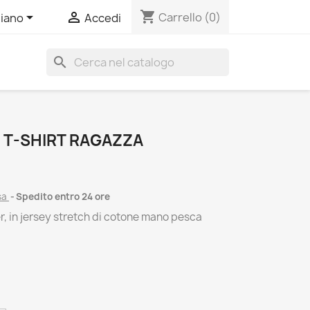
shopping_cart


Carrello
(0)
liano
Accedi
search
 T-SHIRT RAGAZZA
sa
Spedito entro 24 ore
r, in jersey stretch di cotone mano pesca