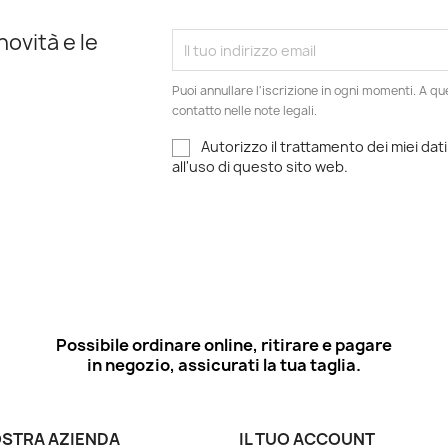
novità e le
Puoi annullare l'iscrizione in ogni momenti. A qu
contatto nelle note legali.
Autorizzo il trattamento dei miei dati
all'uso di questo sito web.
Possibile ordinare online, ritirare e pagare
in negozio, assicurati la tua taglia.
OSTRA AZIENDA
IL TUO ACCOUNT