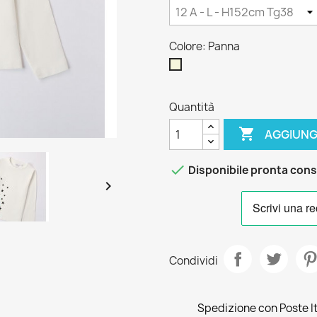
Colore: Panna
Panna
Quantità

AGGIUNG

Disponibile pronta con

Condividi
Spedizione con Poste Ita