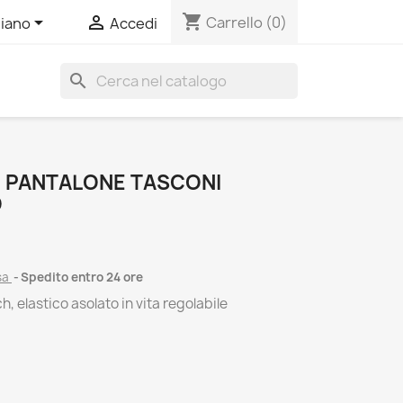
shopping_cart


Carrello
(0)
liano
Accedi
search
 PANTALONE TASCONI
O
sa
Spedito entro 24 ore
h, elastico asolato in vita regolabile