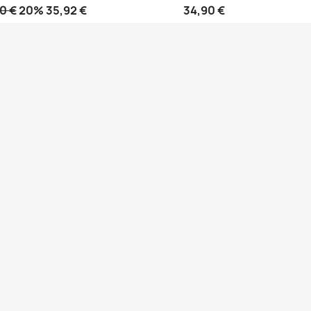
0 €
20% 35,92 €
34,90 €
Anteprima
Anteprima

