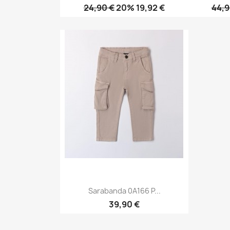
24,90 €
20% 19,92 €
44,9
Anteprima

Sarabanda 0A166 P...
39,90 €
Anteprima
