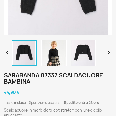


SARABANDA 07337 SCALDACUORE
BAMBINA
44,90 €
Tasse incluse
Spedizione esclusa
Spedito entro 24 ore
Scaldacuore in morbido tricot stretch con lurex, collo
arricciato