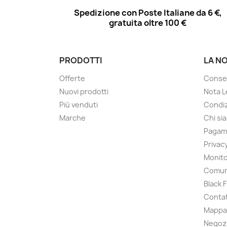
Spedizione con Poste Italiane da 6 €,
gratuita oltre 100 €
PRODOTTI
LA N
Offerte
Conse
Nuovi prodotti
Nota L
Più venduti
Condiz
Marche
Chi si
Pagam
Privac
Monito
Comun
Black 
Contat
Mappa 
Negoz