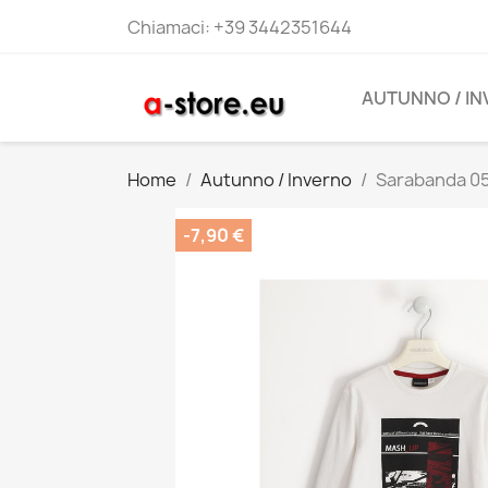
Chiamaci:
+39 3442351644
AUTUNNO / I
Home
Autunno / Inverno
Sarabanda 05
-7,90 €