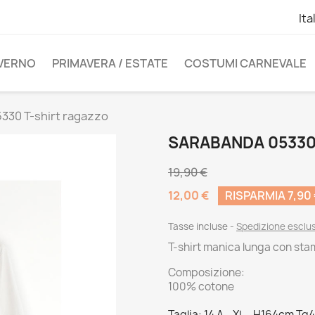
Ita
NVERNO
PRIMAVERA / ESTATE
COSTUMI CARNEVALE
330 T-shirt ragazzo
SARABANDA 05330
19,90 €
12,00 €
RISPARMIA 7,90
Tasse incluse
Spedizione esclu
T-shirt manica lunga con st
Composizione:
100% cotone
Taglia: 14 A - XL - H164cm Tg