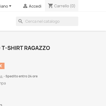
shopping_cart


Carrello
(0)
liano
Accedi
search
 T-SHIRT RAGAZZO
 €
sa
Spedito entro 24 ore
ampa
42