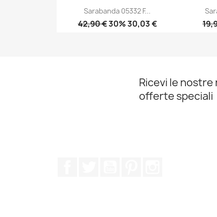
Sarabanda 05332 F...
Sar
42,90 €
30% 30,03 €
19,
Anteprima

Ricevi le nostre 
offerte speciali
Facebook
Twitter
YouTube
Pinterest
Instagram