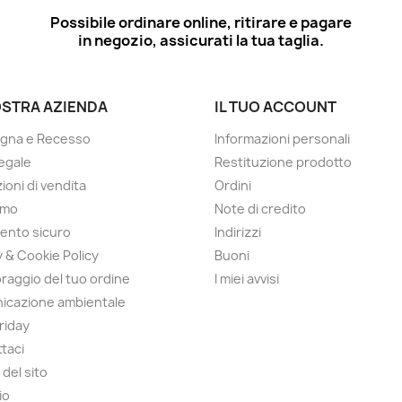
Possibile ordinare online, ritirare e pagare
in negozio, assicurati la tua taglia.
OSTRA AZIENDA
IL TUO ACCOUNT
gna e Recesso
Informazioni personali
egale
Restituzione prodotto
ioni di vendita
Ordini
amo
Note di credito
ento sicuro
Indirizzi
y & Cookie Policy
Buoni
raggio del tuo ordine
I miei avvisi
icazione ambientale
Friday
taci
del sito
io