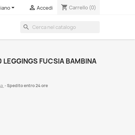
shopping_cart


Carrello
(0)
liano
Accedi
search
 LEGGINGS FUCSIA BAMBINA
sa
Spedito entro 24 ore