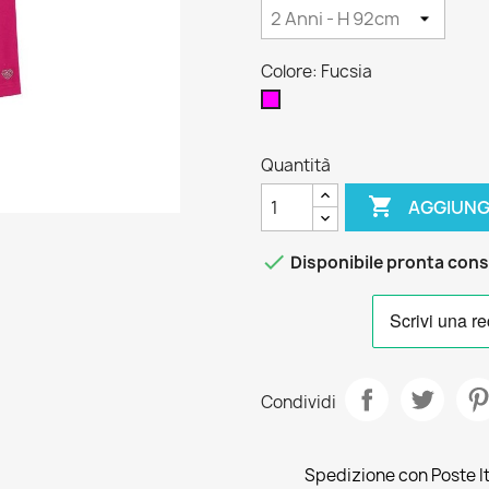
Colore: Fucsia
Fucsia
Quantità

AGGIUNG

Disponibile pronta con
Condividi
Spedizione con Poste Ita