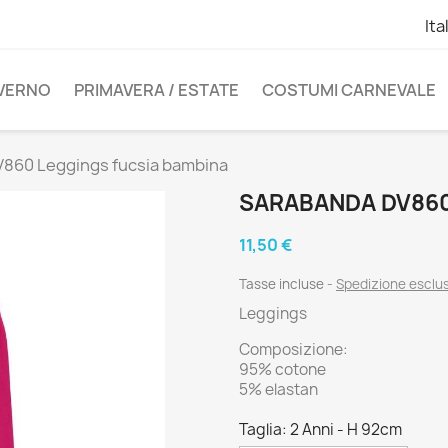
Ita
NVERNO
PRIMAVERA / ESTATE
COSTUMI CARNEVALE
860 Leggings fucsia bambina
SARABANDA DV860
11,50 €
Tasse incluse
Spedizione esclu
Leggings
Composizione:
95% cotone
5% elastan
Taglia: 2 Anni - H 92cm