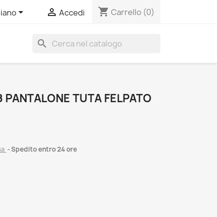
shopping_cart


Carrello
(0)
liano
Accedi
search
 PANTALONE TUTA FELPATO
sa
Spedito entro 24 ore