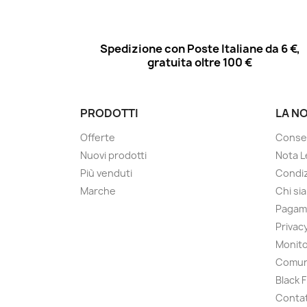
Spedizione con Poste Italiane da 6 €,
gratuita oltre 100 €
PRODOTTI
LA N
Offerte
Conse
Nuovi prodotti
Nota L
Più venduti
Condiz
Marche
Chi si
Pagam
Privac
Monito
Comun
Black 
Contat