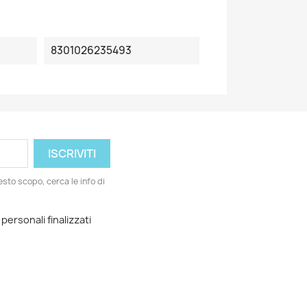
8301026235493
esto scopo, cerca le info di
 personali finalizzati