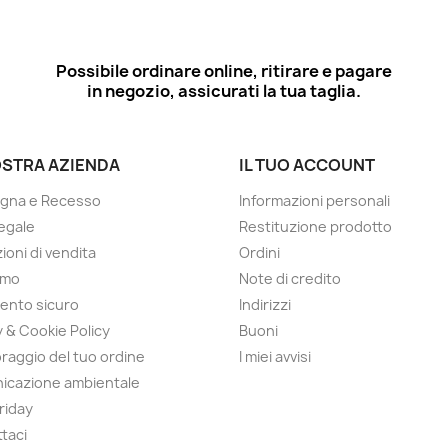
Possibile ordinare online, ritirare e pagare
in negozio, assicurati la tua taglia.
OSTRA AZIENDA
IL TUO ACCOUNT
gna e Recesso
Informazioni personali
egale
Restituzione prodotto
ioni di vendita
Ordini
amo
Note di credito
ento sicuro
Indirizzi
y & Cookie Policy
Buoni
raggio del tuo ordine
I miei avvisi
icazione ambientale
Friday
taci