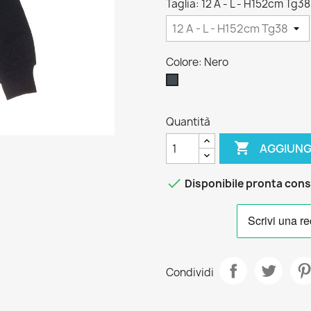
Taglia: 12 A - L - H152cm Tg38
Colore: Nero
Nero
Quantità

AGGIUNG

Disponibile pronta con
Condividi