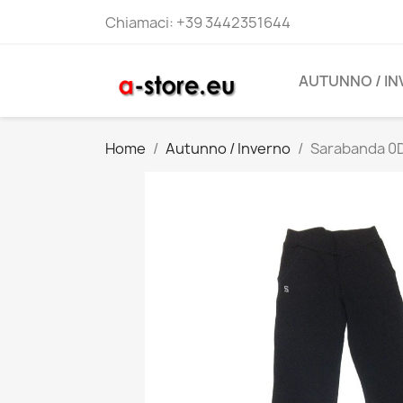
Chiamaci:
+39 3442351644
AUTUNNO / I
Home
Autunno / Inverno
Sarabanda 0D