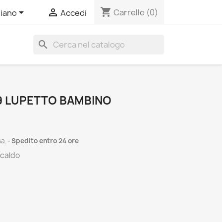
shopping_cart


Carrello
(0)
liano
Accedi
search
9 LUPETTO BAMBINO
sa
Spedito entro 24 ore
 caldo