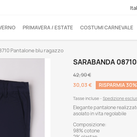
Ita
NVERNO
PRIMAVERA / ESTATE
COSTUMI CARNEVALE
710 Pantalone blu ragazzo
SARABANDA 08710
42,90 €
30,03 €
RISPARMIA 30%
Tasse incluse
Spedizione esclu
Elegante pantalone realizzato i
asolato in vita regolabile
Composizione:
98% cotone
2% elastan