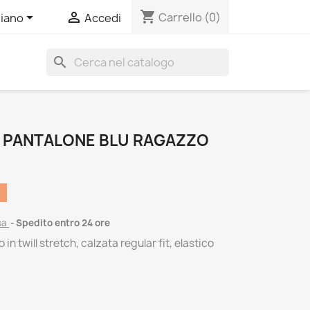
shopping_cart


Carrello
(0)
liano
Accedi
search
 PANTALONE BLU RAGAZZO
sa
Spedito entro 24 ore
n twill stretch, calzata regular fit, elastico