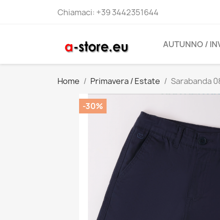
Chiamaci:
+39 3442351644
AUTUNNO / I
Home
Primavera / Estate
Sarabanda 08
-30%