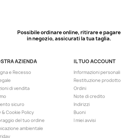
Possibile ordinare online, ritirare e pagare
in negozio, assicurati la tua taglia.
OSTRA AZIENDA
IL TUO ACCOUNT
gna e Recesso
Informazioni personali
egale
Restituzione prodotto
ioni di vendita
Ordini
amo
Note di credito
ento sicuro
Indirizzi
y & Cookie Policy
Buoni
raggio del tuo ordine
I miei avvisi
icazione ambientale
Friday