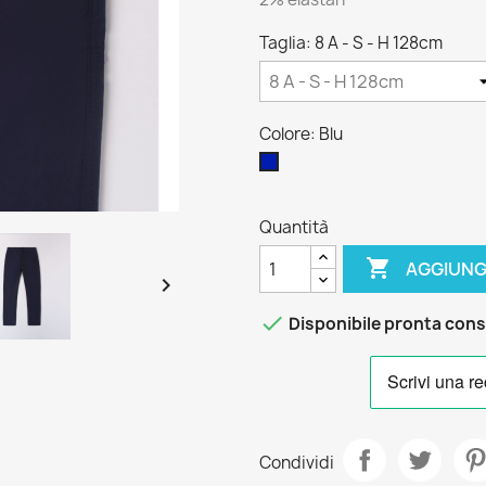
Taglia: 8 A - S - H 128cm
Colore: Blu
Blu
Quantità

AGGIUNG


Disponibile pronta con
Condividi