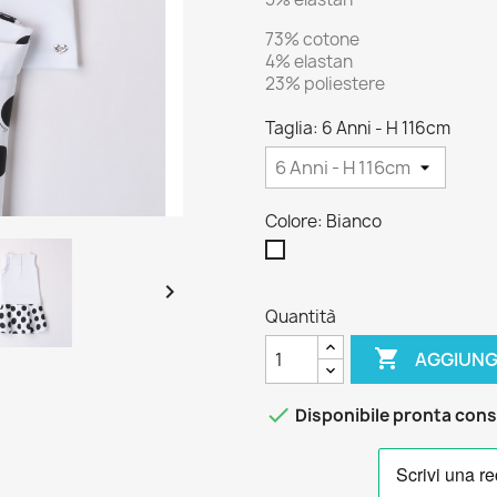
73% cotone
4% elastan
23% poliestere
Taglia: 6 Anni - H 116cm
Colore: Bianco
Bianco

Quantità

AGGIUNG

Disponibile pronta con