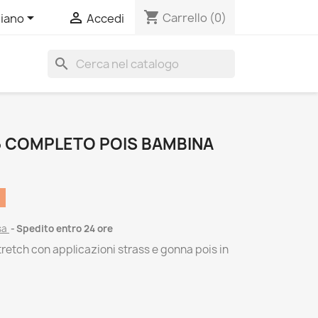
shopping_cart


Carrello
(0)
liano
Accedi
search
 COMPLETO POIS BAMBINA
sa
Spedito entro 24 ore
retch con applicazioni strass e gonna pois in