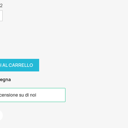
42
I AL CARRELLO
segna