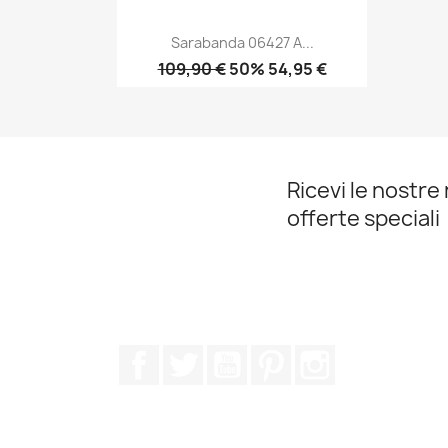
Sarabanda 06427 A...
109,90 €
50% 54,95 €
Anteprima

Ricevi le nostre 
offerte speciali
Facebook
Twitter
YouTube
Pinterest
Instagram