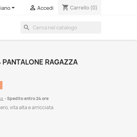
shopping_cart


Carrello
(0)
liano
Accedi
search
4 PANTALONE RAGAZZA
sa
Spedito entro 24 ore
ero, vita alta e arricciata