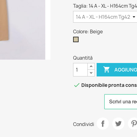
Taglia: 14 A - XL - H164cm Tg
Colore: Beige
Beige
Quantità

AGGIUNG

Disponibile pronta con
Condividi