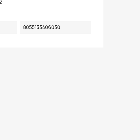
2
8055133406030