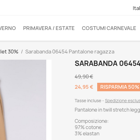
Ita
NVERNO
PRIMAVERA / ESTATE
COSTUMI CARNEVALE
let 30%
Sarabanda 06454 Pantalone ragazza
SARABANDA 0645
49,90 €
24,95 €
RISPARMIA 50%
Tasse incluse
Spedizione esclu
Pantalone in twill stretch legg
Composizione:
97% cotone
3% elastan