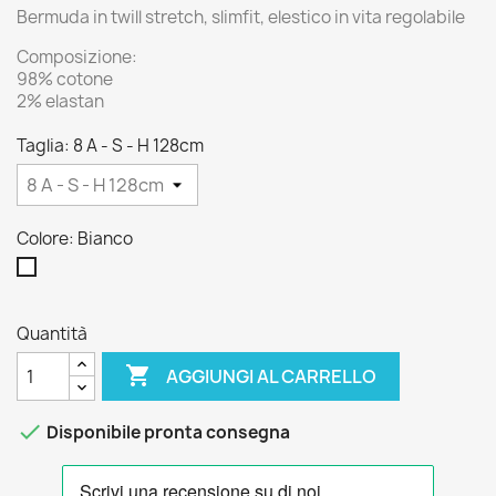
Bermuda in twill stretch, slimfit, elestico in vita regolabile
Composizione:
98% cotone
2% elastan
Taglia: 8 A - S - H 128cm
Colore: Bianco
Bianco
Quantità

AGGIUNGI AL CARRELLO

Disponibile pronta consegna