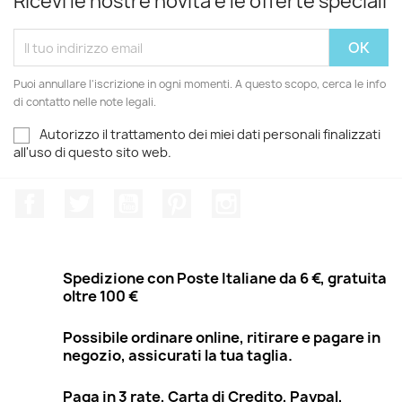
Ricevi le nostre novità e le offerte speciali
Puoi annullare l'iscrizione in ogni momenti. A questo scopo, cerca le info
di contatto nelle note legali.
Autorizzo il trattamento dei miei dati personali finalizzati
all'uso di questo sito web.
Facebook
Twitter
YouTube
Pinterest
Instagram
Spedizione con Poste Italiane da 6 €, gratuita
oltre 100 €
Possibile ordinare online, ritirare e pagare in
negozio, assicurati la tua taglia.
Paga in 3 rate, Carta di Credito, Paypal,