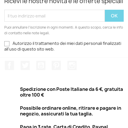
Ricevi le nostre novità e le offerte speciali
Puoi annullare l'iscrizione in ogni momenti. A questo scopo, cerca le info
di contatto nelle note legali.
Autorizzo il trattamento dei miei dati personali finalizzati
all'uso di questo sito web.
Facebook
Twitter
YouTube
Pinterest
Instagram
Spedizione con Poste Italiane da 6 €, gratuita
oltre 100 €
Possibile ordinare online, ritirare e pagare in
negozio, assicurati la tua taglia.
Paga in 3 rate, Carta di Credito, Paypal,