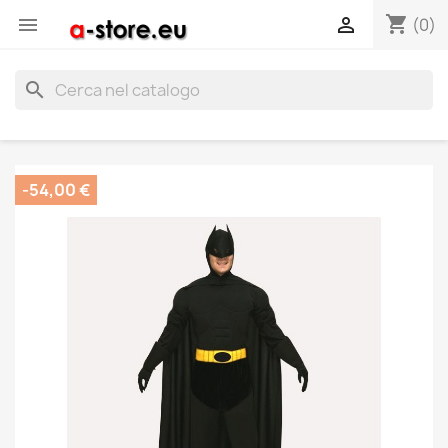
shopping_cart


(0)
search
-54,00 €