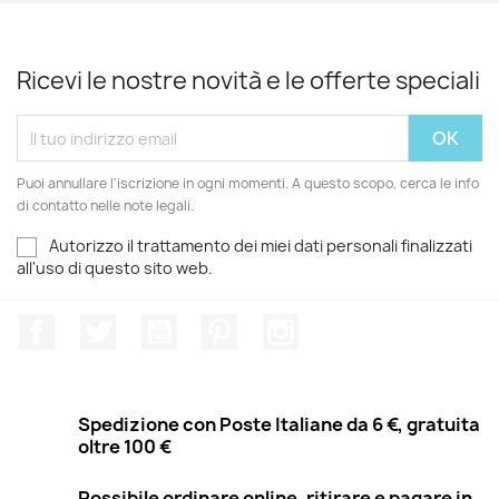
Ricevi le nostre novità e le offerte speciali
Puoi annullare l'iscrizione in ogni momenti. A questo scopo, cerca le info
di contatto nelle note legali.
Autorizzo il trattamento dei miei dati personali finalizzati
all'uso di questo sito web.
Facebook
Twitter
YouTube
Pinterest
Instagram
Spedizione con Poste Italiane da 6 €, gratuita
oltre 100 €
Possibile ordinare online, ritirare e pagare in